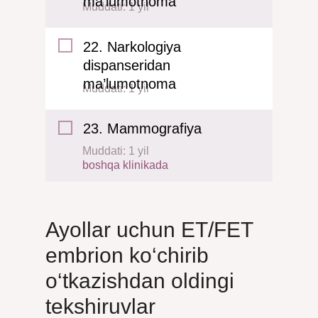
ma’lumotnoma
Muddati: 1 yil
22. Narkologiya
dispanseridan
ma’lumotnoma
Muddati: 1 yil
23. Mammografiya
Muddati: 1 yil
boshqa klinikada
Ayollar uchun ET/FET
embrion ko‘chirib
o‘tkazishdan oldingi
tekshiruvlar