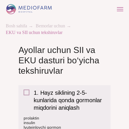
Bosh sahifa
→
Bemorlar uchun
→
EKU va SII uchun tekshiruvlar
Ayollar uchun SII va
EKU dasturi bo‘yicha
tekshiruvlar
1. Hayz siklining 2-5-
kunlarida qonda gormonlar
miqdorini aniqlash
prolaktin
insulin
lyuteinlovchi gormon