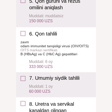
5. Qon guruhi va rezus
omilini aniqlash
Muddati: muddatsiz
150 000 UZS
6. Qon tahlili
zaxm
odam immunitet tanqisligi virusi (OIV/OITS)
OITS markazi sertifikati
B (HBsAg) va C (HbC Ag) gepatitlari
Muddati: 6 oy
333 000 UZS
7. Umumiy siydik tahlili
Muddati: 1 oy
60 000 UZS
8. Uretra va servikal
kanaldan olingan