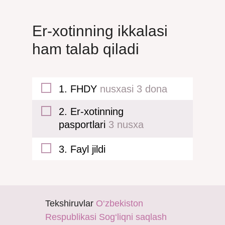
Er-xotinning ikkalasi
ham talab qiladi
1. FHDY
nusxasi 3 dona
2. Er-xotinning
pasportlari
3 nusxa
3. Fayl jildi
Tekshiruvlar
O‘zbekiston
Respublikasi Sog‘liqni saqlash