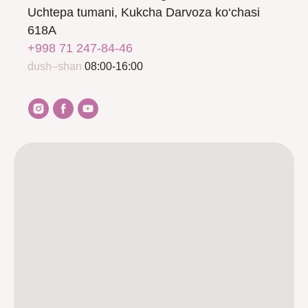
Uchtepa tumani, Kukcha Darvoza ko‘chasi
618A
+998 71 247-84-46
dush–shan
08:00-16:00