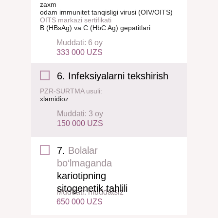
zaxm
odam immunitet tanqisligi virusi (OIV/OITS)
OITS markazi sertifikati
B (HBsAg) va C (HbC Ag) gepatitlari
Muddati: 6 oy
333 000 UZS
6. Infeksiyalarni tekshirish
PZR-SURTMA usuli:
xlamidioz
Muddati: 3 oy
150 000 UZS
7.
Bolalar
bo‘lmaganda
kariotipning
sitogenetik tahlili
Muddati: muddatsiz
650 000 UZS