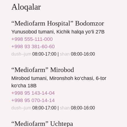
Aloqalar
“Mediofarm Hospital” Bodomzor
Yunusobod tumani, Kichik halqa yo‘li 27B
+998 555-111-000
+998 93 381-60-60
dush–jum
08:00-17:00 |
shan
08:00-16:00
“Mediofarm” Mirobod
Mirobod tumani, Mironshoh ko‘chasi, 6-tor
ko‘cha 18B
+998 95 143-14-04
+998 95 070-14-14
dush–jum
08:00-17:00 |
shan
08:00-16:00
“Mediofarm” Uchtepa