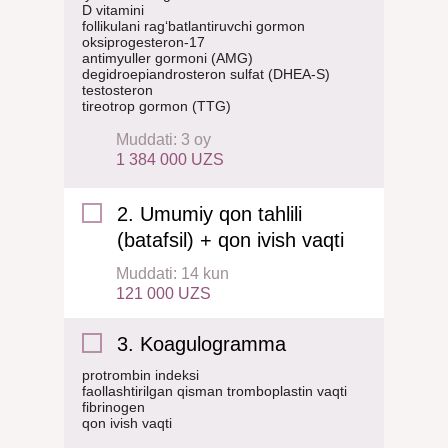
D vitamini
follikulani rag‘batlantiruvchi gormon
oksiprogesteron-17
antimyuller gormoni (AMG)
degidroepiandrosteron sulfat (DHEA-S)
testosteron
tireotrop gormon (TTG)
Muddati: 3 oy
1 384 000 UZS
2. Umumiy qon tahlili
(batafsil) + qon ivish vaqti
Muddati: 14 kun
121 000 UZS
3. Koagulogramma
protrombin indeksi
faollashtirilgan qisman tromboplastin vaqti
fibrinogen
qon ivish vaqti