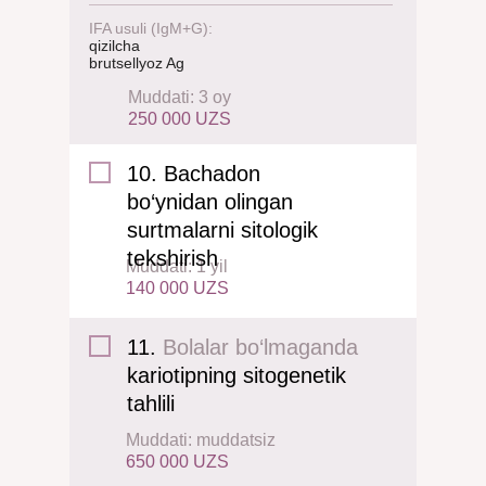
IFA usuli (IgM+G):
qizilcha
brutsellyoz Ag
Muddati: 3 oy
250 000 UZS
10. Bachadon
bo‘ynidan olingan
surtmalarni sitologik
tekshirish
Muddati: 1 yil
140 000 UZS
11.
Bolalar bo‘lmaganda
kariotipning sitogenetik
tahlili
Muddati: muddatsiz
650 000 UZS