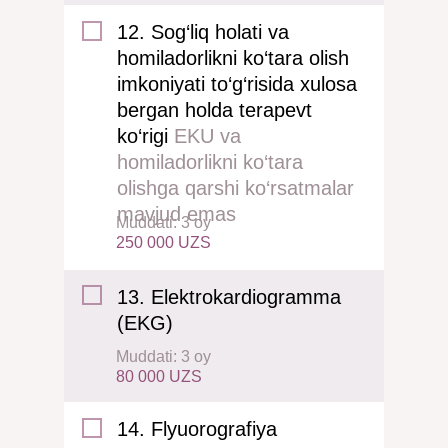
12. Sog‘liq holati va
homiladorlikni ko‘tara olish
imkoniyati to‘g‘risida xulosa
bergan holda terapevt
ko‘rigi
EKU va
homiladorlikni ko‘tara
olishga qarshi ko‘rsatmalar
mavjud emas
Muddati: 3 oy
250 000 UZS
13. Elektrokardiogramma
(EKG)
Muddati: 3 oy
80 000 UZS
14. Flyuorografiya