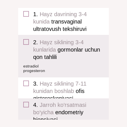
1.
Hayz davrining 3-4
kunida
transvaginal
ultratovush tekshiruvi
2.
Hayz siklining 3-4
kunlarida
gormonlar uchun
qon tahlili
estradiol
progesteron
3.
Hayz siklining 7-11
kunidan boshlab
ofis
gisteroskopiyasi
4.
Jarroh ko‘rsatmasi
bo‘yicha
endometriy
biopsiyasi