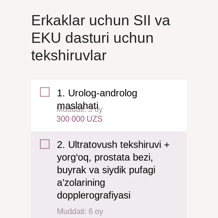
Erkaklar uchun SII va
EKU dasturi uchun
tekshiruvlar
1. Urolog-androlog
maslahati
Muddati: 3 oy
300 000 UZS
2. Ultratovush tekshiruvi +
yorg‘oq, prostata bezi,
buyrak va siydik pufagi
a’zolarining
dopplerografiyasi
Muddati: 6 oy