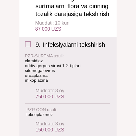
surtmalarni flora va qinning
tozalik darajasiga tekshirish
Muddati: 10 kun
87 000 UZS
9. Infeksiyalarni tekshirish
PZR-SURTMA usuli:
xlamidioz
oddiy gerpes virusi 1-2-tiplari
sitomegalovirus
ureaplazma
mikoplazma
Muddati: 3 oy
750 000 UZS
PZR QON usuli:
toksoplazmoz
Muddati: 3 oy
150 000 UZS