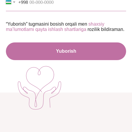
+998
“Yuborish” tugmasini bosish orqali men
shaxsiy
ma’lumotlarni qayta ishlash shartlariga
rozilik bildiraman.
Yuborish