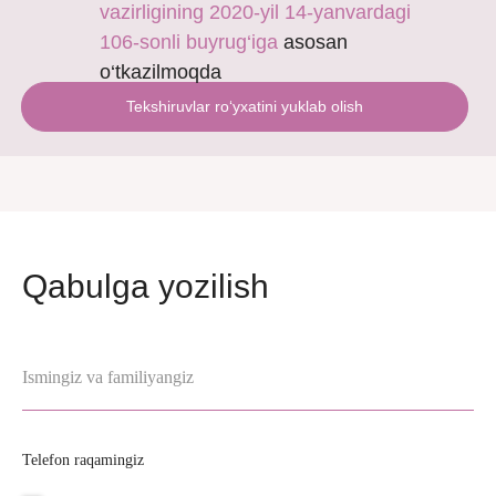
vazirligining 2020-yil 14-yanvardagi
106-sonli buyrug‘iga
asosan
o‘tkazilmoqda
Tekshiruvlar ro‘yxatini yuklab olish
Qabulga yozilish
Ismingiz va familiyangiz
Telefon raqamingiz