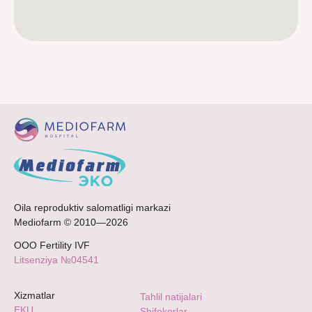
Oila reproduktiv salomatligi markazi
Mediofarm © 2010—2026
ООО Fertility IVF
Litsenziya №04541
Xizmatlar
Tahlil natijalari
EKU
Shifokorlar