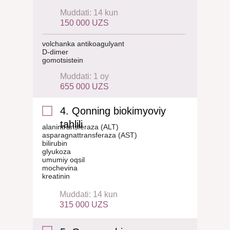
Muddati: 14 kun
150 000 UZS
volchanka antikoagulyant
D-dimer
gomotsistein
Muddati: 1 oy
655 000 UZS
4. Qonning biokimyoviy
tahlili
alanintransferaza (ALT)
asparagnattransferaza (AST)
bilirubin
glyukoza
umumiy oqsil
mochevina
kreatinin
Muddati: 14 kun
315 000 UZS