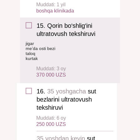
Muddati: 1 yil
boshqa klinikada
15. Qorin bo‘shlig‘ini
ultratovush tekshiruvi
jigar
me’da osti bezi
taloq
kurtak
Muddati: 3 oy
370 000 UZS
16.
35 yoshgacha
sut
bezlarini ultratovush
tekshiruvi
Muddati: 6 oy
250 000 UZS
35 yoshdan keyin
sut