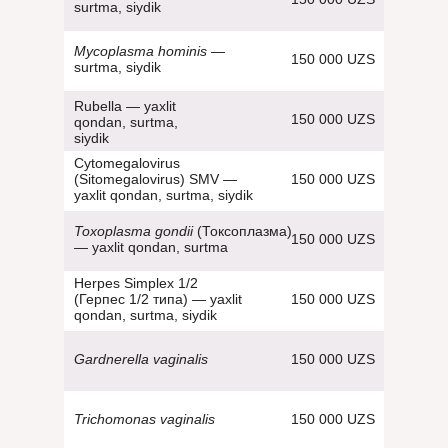
surtma, siydik
Mycoplasma hominis
—
150 000 UZS
surtma, siydik
Rubella — yaxlit
150 000 UZS
qondan, surtma,
siydik
Cytomegalovirus
150 000 UZS
(Sitomegalovirus) SMV —
yaxlit qondan, surtma, siydik
Toxoplasma gondii
(Токсоплазма)
150 000 UZS
— yaxlit qondan, surtma
Herpes Simplex 1/2
150 000 UZS
(Герпес 1/2 типа) — yaxlit
qondan, surtma, siydik
150 000 UZS
Gardnerella vaginalis
150 000 UZS
Trichomonas vaginalis