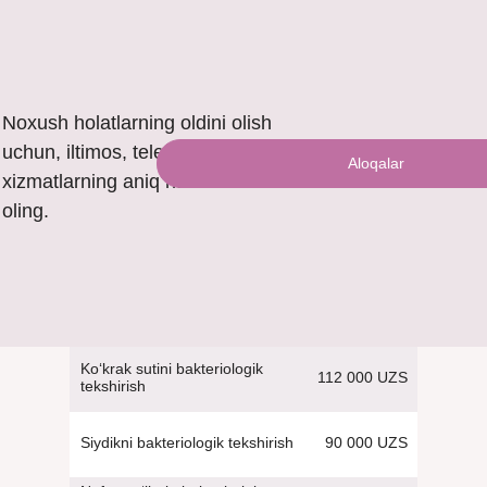
Noxush holatlarning oldini olish
uchun, iltimos, telefon orqali
Aloqalar
xizmatlarning aniq narxini bilib
oling.
Ko‘krak sutini bakteriologik
112 000 UZS
tekshirish
90 000 UZS
Siydikni bakteriologik tekshirish