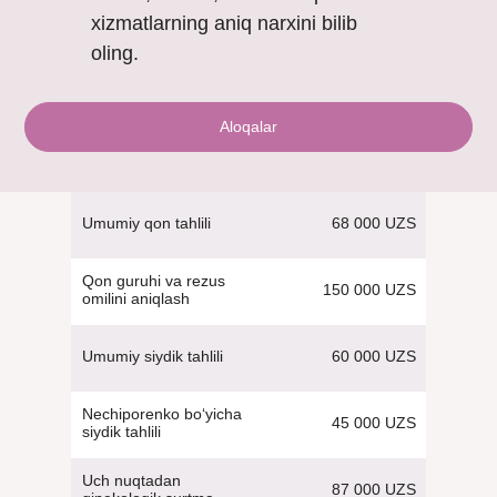
xizmatlarning aniq narxini bilib
oling.
Aloqalar
68 000 UZS
Umumiy qon tahlili
Qon guruhi va rezus
150 000 UZS
omilini aniqlash
60 000 UZS
Umumiy siydik tahlili
Nechiporenko bo‘yicha
45 000 UZS
siydik tahlili
Uch nuqtadan
87 000 UZS