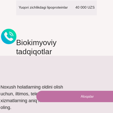
40 000 UZS
Yuqori zichlikdagi lipoproteinlar
Biokimyoviy
tadqiqotlar
Noxush holatlarning oldini olish
uchun, iltimos, telefon orqali
Aloqalar
xizmatlarning aniq narxini bilib
oling.