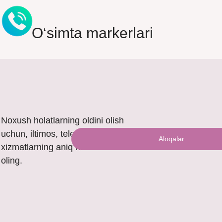
O‘simta markerlari
Noxush holatlarning oldini olish
uchun, iltimos, telefon orqali
Aloqalar
xizmatlarning aniq narxini bilib
oling.