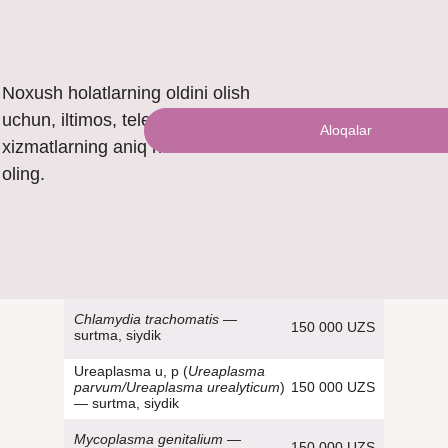
Noxush holatlarning oldini olish
uchun, iltimos, telefon orqali
Aloqalar
xizmatlarning aniq narxini bilib
oling.
Chlamydia trachomatis
—
150 000 UZS
surtma, siydik
Ureaplasma u, p (
Ureaplasma
150 000 UZS
parvum/Ureaplasma urealyticum
)
— surtma, siydik
Mycoplasma genitalium
—
150 000 UZS