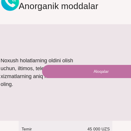
Anorganik moddalar
Noxush holatlarning oldini olish
uchun, iltimos, telefon orqali
Aloqalar
xizmatlarning aniq narxini bilib
oling.
45 000 UZS
Temir