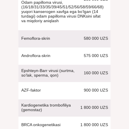
Odam papilloma virusi,
(16/18/31/33/35/39/45/51/52/56/58/59/66/68)
yuqori kanserogen xavfga ega bo‘lgan (14
turdagi) odam papilloma virusi DNKsini sifat
va miqdoriy aniqlash
580 000 UZS
Femoflora-skrin
575 000 UZS
Androflora-skrin
Epshteyn-Barr virusi (surtma,
160 000 UZS
so‘lak, sperma, qon)
900 000 UZS
AZF-faktor
Kardiogenetika trombofiliya
1 800 000 UZS
(gemostaz)
1 800 000 UZS
BRCA onkogenetikasi