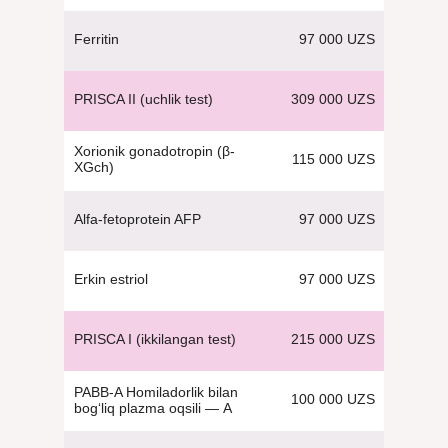
97 000 UZS
Ferritin
309 000 UZS
PRISCA II (uchlik test)
Xorionik gonadotropin (β-
115 000 UZS
XGch)
97 000 UZS
Alfa-fetoprotein AFP
97 000 UZS
Erkin estriol
215 000 UZS
PRISCA I (ikkilangan test)
PABB-A Homiladorlik bilan
100 000 UZS
bog‘liq plazma oqsili — А