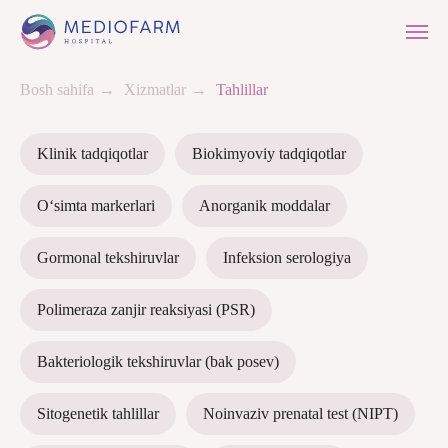
Bosh sahifa
→
Xizmatlar
→
Tahlillar
Klinik tadqiqotlar
Biokimyoviy tadqiqotlar
O‘simta markerlari
Anorganik moddalar
Gormonal tekshiruvlar
Infeksion serologiya
Polimeraza zanjir reaksiyasi (PSR)
Bakteriologik tekshiruvlar (bak posev)
Sitogenetik tahlillar
Noinvaziv prenatal test (NIPT)