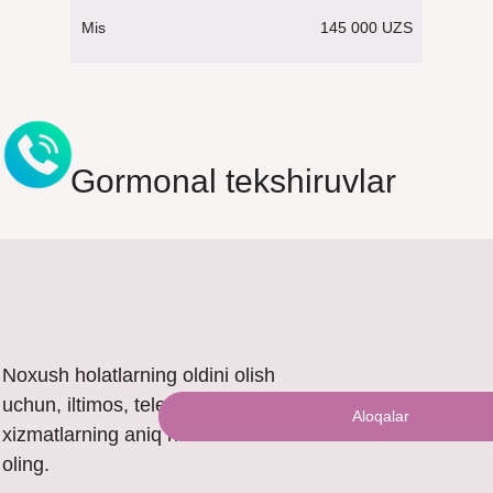
145 000 UZS
Mis
Gormonal tekshiruvlar
Noxush holatlarning oldini olish
uchun, iltimos, telefon orqali
Aloqalar
xizmatlarning aniq narxini bilib
oling.