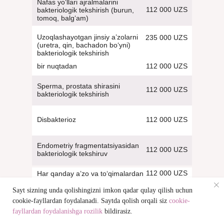
Nafas yo‘llari ajralmalarini
112 000 UZS
bakteriologik tekshirish (burun,
tomoq, balg‘am)
Uzoqlashayotgan jinsiy a’zolarni
235 000 UZS
(uretra, qin, bachadon bo‘yni)
bakteriologik tekshirish
112 000 UZS
bir nuqtadan
Sperma, prostata shirasini
112 000 UZS
bakteriologik tekshirish
112 000 UZS
Disbakterioz
Endometriy fragmentatsiyasidan
112 000 UZS
bakteriologik tekshiruv
112 000 UZS
Har qanday a’zo va to‘qimalardan
zamburug‘lar va antibiotiklarga
sezuvchanlikni bakteriologik
Sayt sizning unda qolishingizni imkon qadar qulay qilish uchun
tekshirish
cookie-fayllardan foydalanadi. Saytda qolish orqali siz
cookie-
fayllardan foydalanishga rozilik
bildirasiz.