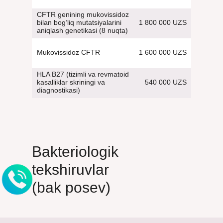
CFTR genining mukovissidoz
1 800 000 UZS
bilan bog‘liq mutatsiyalarini
aniqlash genetikasi (8 nuqta)
1 600 000 UZS
Mukovissidoz CFTR
HLA B27 (tizimli va revmatoid
540 000 UZS
kasalliklar skriningi va
diagnostikasi)
Bakteriologik
tekshiruvlar
(bak posev)