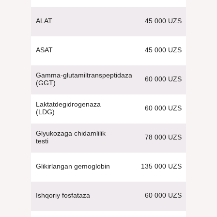
45 000 UZS
ALAT
45 000 UZS
ASAT
Gamma-glutamiltranspeptidaza
60 000 UZS
(GGT)
Laktatdegidrogenaza
60 000 UZS
(LDG)
Glyukozaga chidamlilik
78 000 UZS
testi
135 000 UZS
Glikirlangan gemoglobin
60 000 UZS
Ishqoriy fosfataza