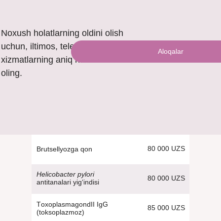
Noxush holatlarning oldini olish
uchun, iltimos, telefon orqali
Aloqalar
xizmatlarning aniq narxini bilib
oling.
80 000 UZS
Brutsellyozga qon
Helicobacter pylori
80 000 UZS
antitanalari yig‘indisi
ТoxoplasmagondII IgG
85 000 UZS
(toksoplazmoz)