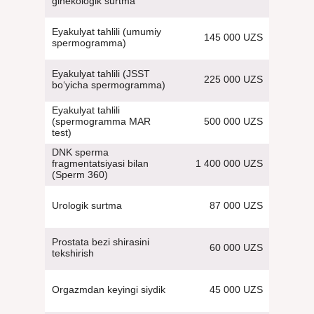
ginekologik surtma
Eyakulyat tahlili (umumiy
145 000 UZS
spermogramma)
Eyakulyat tahlili (JSST
225 000 UZS
bo‘yicha spermogramma)
Eyakulyat tahlili
500 000 UZS
(spermogramma MAR
test)
DNK sperma
1 400 000 UZS
fragmentatsiyasi bilan
(Sperm 360)
87 000 UZS
Urologik surtma
Prostata bezi shirasini
60 000 UZS
tekshirish
45 000 UZS
Orgazmdan keyingi siydik