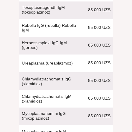
ТoxoplasmagondII IgM
85 000 UZS
(toksoplazmoz)
Rubella IgG (rubella) Rubella
85 000 UZS
IgM
HerpessimplexI IgG IgM
85 000 UZS
(gerpes)
85 000 UZS
Ureaplazma (ureaplazmoz)
Chlamydiatrachomatis IgG
85 000 UZS
(xlamidioz)
Chlamydiatrachomatis IgM
85 000 UZS
(xlamidioz)
Mycoplasmahomini IgG
85 000 UZS
(mikoplazmoz)
Mycoplasmahomini IgM