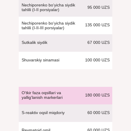
Nechiporenko bo‘yicha siydik
95 000 UZS
tahlili (I-II porsiyalar)
Nechiporenko bo‘yicha siydik
135 000 UZS
tahlili (I-II-III porsiyalar)
67 000 UZS
Sutkalik siydik
100 000 UZS
Shuvarskiy sinamasi
O‘tkir faza oqsillari va
180 000 UZS
yallig‘lanish markerlari
60 000 UZS
S-reaktiv oqsil miqdoriy
60 000 UZS
Revmatoid omil