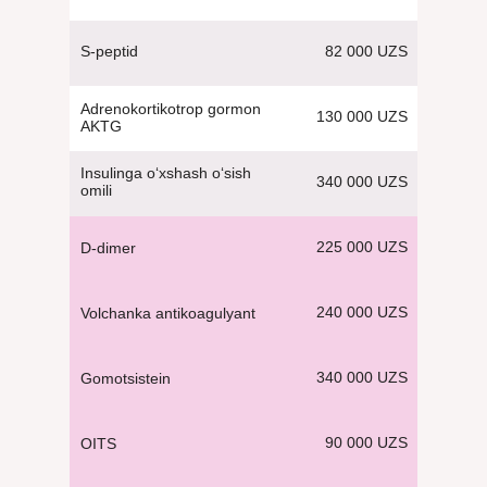
82 000 UZS
S-peptid
Adrenokortikotrop gormon
130 000 UZS
AKTG
Insulinga o‘xshash o‘sish
340 000 UZS
omili
225 000 UZS
D-dimer
240 000 UZS
Volchanka antikoagulyant
340 000 UZS
Gomotsistein
90 000 UZS
OITS