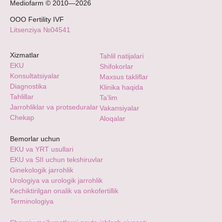
Mediofarm © 2010—2026
ООО Fertility IVF
Litsenziya №04541
Xizmatlar
Tahlil natijalari
EKU
Shifokorlar
Konsultatsiyalar
Maxsus takliflar
Diagnostika
Klinika haqida
Tahlillar
Ta’lim
Jarrohliklar va protseduralar
Vakansiyalar
Chekap
Aloqalar
Bemorlar uchun
EKU va YRT usullari
EKU va SII uchun tekshiruvlar
Ginekologik jarrohlik
Urologiya va urologik jarrohlik
Kechiktirilgan onalik va onkofertillik
Terminologiya