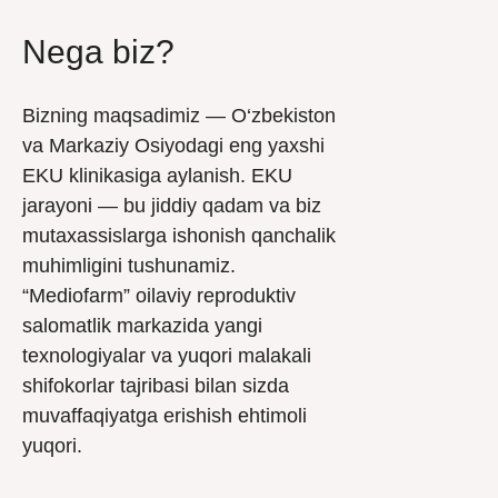
Nega biz?
Bizning maqsadimiz — O‘zbekiston
va Markaziy Osiyodagi eng yaxshi
EKU klinikasiga aylanish. EKU
jarayoni — bu jiddiy qadam va biz
mutaxassislarga ishonish qanchalik
muhimligini tushunamiz.
“Mediofarm” oilaviy reproduktiv
salomatlik markazida yangi
texnologiyalar va yuqori malakali
shifokorlar tajribasi bilan sizda
muvaffaqiyatga erishish ehtimoli
yuqori.