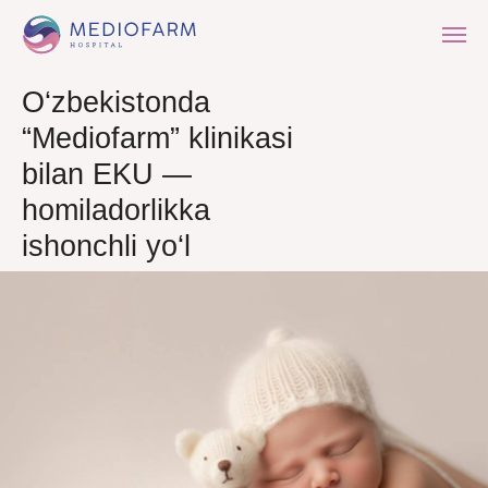
O‘zbekistonda
“Mediofarm” klinikasi
bilan EKU —
homiladorlikka
ishonchli yo‘l