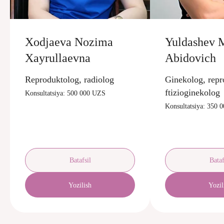
Xodjaeva Nozima
Yuldashev 
Xayrullaevna
Abidovich
Reproduktolog, radiolog
Ginekolog, repr
ftizioginekolog
Konsultatsiya: 500 000 UZS
Konsultatsiya: 350 
Batafsil
Bataf
Yozilish
Yozil