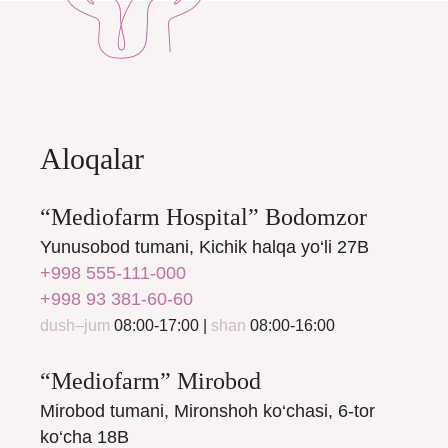
Aloqalar
“Mediofarm Hospital” Bodomzor
Yunusobod tumani, Kichik halqa yo‘li 27B
+998 555-111-000
+998 93 381-60-60
dush–jum
08:00-17:00 |
shan
08:00-16:00
“Mediofarm” Mirobod
Mirobod tumani, Mironshoh ko‘chasi, 6-tor
ko‘cha 18B