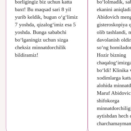
borligingiz biz uchun katta
bo‘lolmadik, sa
baxt! Bu maqsad sari 8 yil
ekanini aniqlad
yurib keldik, bugun o‘g‘limiz
Abidovich men
7 yoshda, qizalog‘imiz esa 5
gisteroskopiya q
yoshda. Bunga sababchi
olib tashlandi,
bo‘lganingiz uchun sizga
davolanish oldi
cheksiz minnatdorchilik
so‘ng homilador
bildiramiz!
Hozir bizning
chaqalog‘imizga
bo‘ldi! Klinika
xodimlarga katt
alohida minnatd
Maruf Abidovic
shifokorga
minnatdorchilig
aytishdan hech
charchamayman