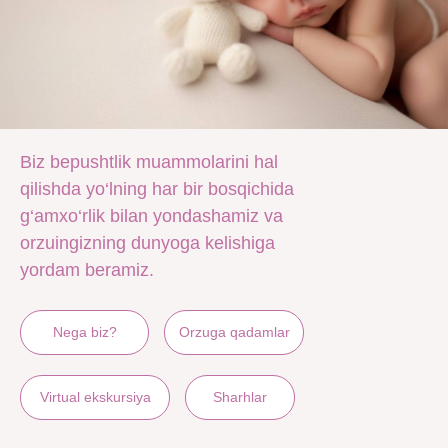
Biz bepushtlik muammolarini hal
qilishda yo‘lning har bir bosqichida
g‘amxo‘rlik bilan yondashamiz va
orzuingizning dunyoga kelishiga
yordam beramiz.
Nega biz?
Orzuga qadamlar
Virtual ekskursiya
Sharhlar