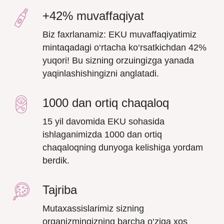
+42% muvaffaqiyat
Biz faxrlanamiz: EKU muvaffaqiyatimiz
mintaqadagi o‘rtacha ko‘rsatkichdan 42%
yuqori! Bu sizning orzuingizga yanada
yaqinlashishingizni anglatadi.
1000 dan ortiq chaqaloq
15 yil davomida EKU sohasida
ishlaganimizda 1000 dan ortiq
chaqaloqning dunyoga kelishiga yordam
berdik.
Tajriba
Mutaxassislarimiz sizning
organizmingizning barcha o‘ziga xos