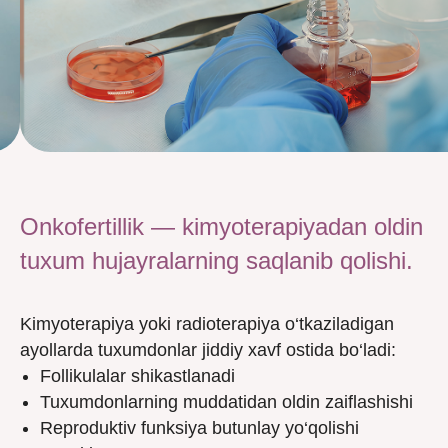
Onkofertillik — kimyoterapiyadan oldin
tuxum hujayralarning saqlanib qolishi.
Kimyoterapiya yoki radioterapiya o‘tkaziladigan
ayollarda tuxumdonlar jiddiy xavf ostida bo‘ladi:
Follikulalar shikastlanadi
Tuxumdonlarning muddatidan oldin zaiflashishi
Reproduktiv funksiya butunlay yo‘qolishi