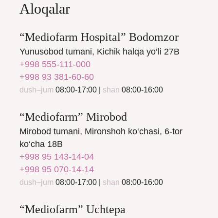
Aloqalar
“Mediofarm Hospital” Bodomzor
Yunusobod tumani, Kichik halqa yo‘li 27B
+998 555-111-000
+998 93 381-60-60
dush–jum
08:00-17:00 |
shan
08:00-16:00
“Mediofarm” Mirobod
Mirobod tumani, Mironshoh ko‘chasi, 6-tor
ko‘cha 18B
+998 95 143-14-04
+998 95 070-14-14
dush–jum
08:00-17:00 |
shan
08:00-16:00
“Mediofarm” Uchtepa