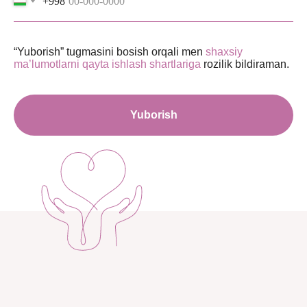
+998
“Yuborish” tugmasini bosish orqali men
shaxsiy
ma’lumotlarni qayta ishlash shartlariga
rozilik bildiraman.
Yuborish