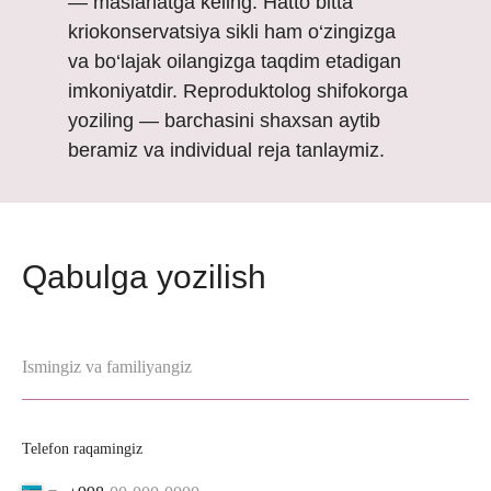
— maslahatga keling. Hatto bitta
kriokonservatsiya sikli ham o‘zingizga
va bo‘lajak oilangizga taqdim etadigan
imkoniyatdir. Reproduktolog shifokorga
yoziling — barchasini shaxsan aytib
beramiz va individual reja tanlaymiz.
Qabulga yozilish
Ismingiz va familiyangiz
Telefon raqamingiz