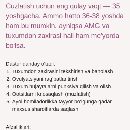
Сuzlatish uchun eng qulay vaqt — 35
yoshgacha. Ammo hatto 36-38 yoshda
ham bu mumkin, ayniqsa AMG va
tuxumdon zaxirasi hali ham me’yorda
bo‘lsa.
Dastur qanday o‘tadi:
Tuxumdon zaxirasini tekshirish va baholash
Ovulyatsiyani rag‘batlantirish
Tuxum hujayralarni punksiya qilish va olish
Ootsitlarni kriosaqlash (muzlatish)
Ayol homiladorlikka tayyor bo‘lgunga qadar
maxsus sharoitlarda saqlash
Afzalliklari: