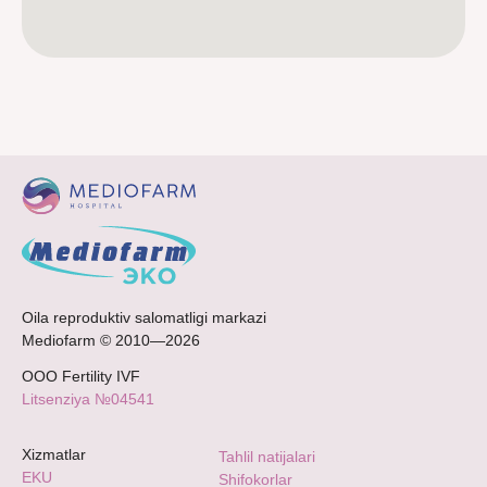
Oila reproduktiv salomatligi markazi
Mediofarm © 2010—2026
ООО Fertility IVF
Litsenziya №04541
Xizmatlar
Tahlil natijalari
EKU
Shifokorlar