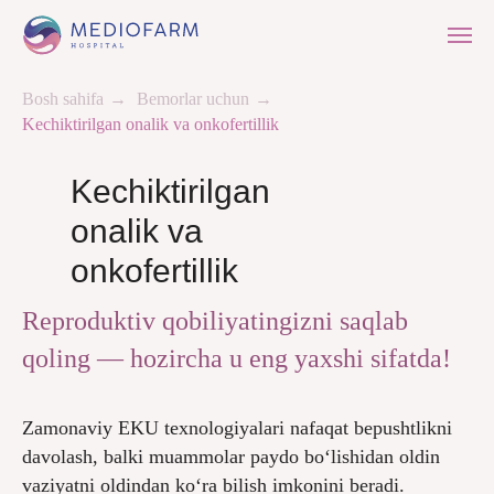
Bosh sahifa
→
Bemorlar uchun
→
Kechiktirilgan onalik va onkofertillik
Kechiktirilgan
onalik va
onkofertillik
Reproduktiv qobiliyatingizni saqlab
qoling — hozircha u eng yaxshi sifatda!
Zamonaviy EKU texnologiyalari nafaqat bepushtlikni
davolash, balki muammolar paydo bo‘lishidan oldin
vaziyatni oldindan ko‘ra bilish imkonini beradi.