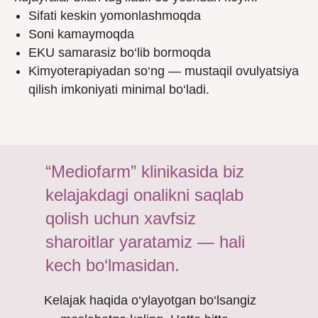
Sifati keskin yomonlashmoqda
Soni kamaymoqda
EKU samarasiz bo‘lib bormoqda
Kimyoterapiyadan so‘ng — mustaqil ovulyatsiya
qilish imkoniyati minimal bo‘ladi.
“Mediofarm” klinikasida biz
kelajakdagi onalikni saqlab
qolish uchun xavfsiz
sharoitlar yaratamiz — hali
kech bo‘lmasidan.
Kelajak haqida o‘ylayotgan bo‘lsangiz