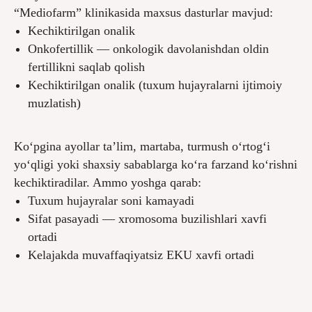
“Mediofarm” klinikasida maxsus dasturlar mavjud:
Kechiktirilgan onalik
Onkofertillik — onkologik davolanishdan oldin
fertillikni saqlab qolish
Kechiktirilgan onalik (tuxum hujayralarni ijtimoiy
muzlatish)
Ko‘pgina ayollar ta’lim, martaba, turmush o‘rtog‘i
yo‘qligi yoki shaxsiy sabablarga ko‘ra farzand ko‘rishni
kechiktiradilar. Ammo yoshga qarab:
Tuxum hujayralar soni kamayadi
Sifat pasayadi — xromosoma buzilishlari xavfi
ortadi
Kelajakda muvaffaqiyatsiz EKU xavfi ortadi