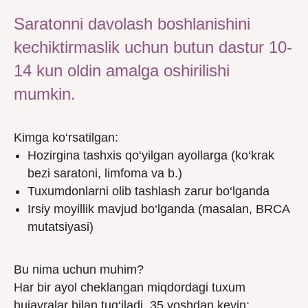
Saratonni davolash boshlanishini
kechiktirmaslik uchun butun dastur 10-
14 kun oldin amalga oshirilishi
mumkin.
Kimga ko‘rsatilgan:
Hozirgina tashxis qo‘yilgan ayollarga (ko‘krak
bezi saratoni, limfoma va b.)
Tuxumdonlarni olib tashlash zarur bo‘lganda
Irsiy moyillik mavjud bo‘lganda (masalan, BRCA
mutatsiyasi)
Bu nima uchun muhim?
Har bir ayol cheklangan miqdordagi tuxum
hujayralar bilan tug‘iladi. 35 yoshdan keyin: