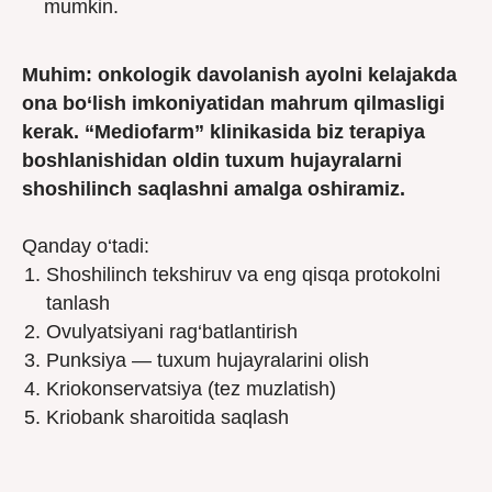
mumkin.
Muhim: onkologik davolanish ayolni kelajakda
ona bo‘lish imkoniyatidan mahrum qilmasligi
kerak. “Mediofarm” klinikasida biz terapiya
boshlanishidan oldin tuxum hujayralarni
shoshilinch saqlashni amalga oshiramiz.
Qanday o‘tadi:
Shoshilinch tekshiruv va eng qisqa protokolni
tanlash
Ovulyatsiyani rag‘batlantirish
Punksiya — tuxum hujayralarini olish
Kriokonservatsiya (tez muzlatish)
Kriobank sharoitida saqlash