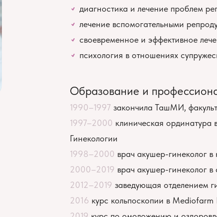
диагностика и лечение проблем ре
лечение вспомогательными репроду
своевременное и эффективное лече
психология в отношениях супружес
Образование и профессион
1990–1997
закончила ТашМИ, факульт
1997–2000
клиническая ординатура в
Гинекологии
1998–2000
врач акушер-гинеколог в
2000–2019
врач акушер-гинеколог в
2012–2019
заведующая отделением г
2016
курс кольпоскопии в Mediofarm 
2019
курс по о
моложению и оздоров