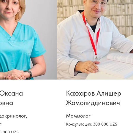
 Оксана
Каххаров Алишер
овна
Жамолиддинович
докринолог,
Маммолог
г
Консультация: 300 000 UZS
00 000 UZS