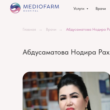
Услуги
Врачи
Главная
→
Врачи
→
Абдусаматова Нодира Р
Абдусаматова Нодира Ра