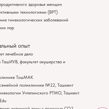
продуктивного здоровья женщин
ктивными технологиями (ВРТ)
ние гинекологических заболеваний
ких пар
альный опыт
ет лечебное дело
 ТашИУВ, факультет акушерства и
 клинике ТошМАК
 семейной поликлинике №22, Ташкент
инекологии Учтепинского РТМО, Ташкент
Edu
лению интимной зоны с помощью CO2