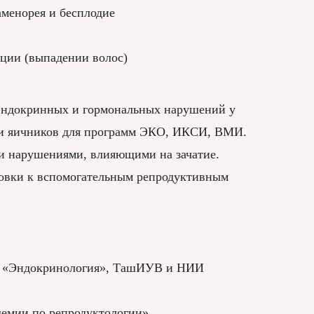
аменорея и бесплодие
ции (выпадении волос)
 эндокринных и гормональных нарушений у
ии яичников для программ ЭКО, ИКСИ, ВМИ.
и нарушениями, влияющими на зачатие.
товки к вспомогательным репродуктивным
ти «Эндокринология», ТашИУВ и НИИ
емии по репродуктологии»