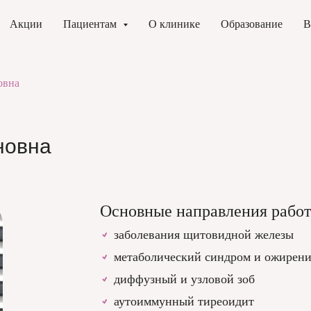
Акции
Пациентам
О клинике
Образование
В
овна
новна
Основные направления рабо
заболевания щитовидной железы
метаболический синдром и ожирен
диффузный и узловой зоб
аутоиммунный тиреоидит