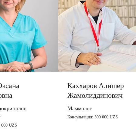
Оксана
Каххаров Алишер
овна
Жамолиддинович
докринолог,
Маммолог
г
Консультация: 300 000 UZS
0 000 UZS