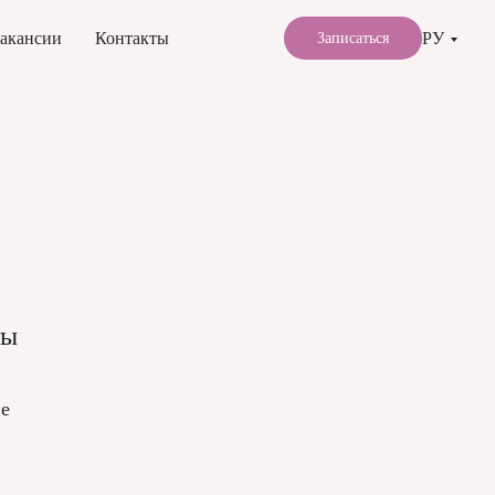
РУ
акансии
Контакты
Записаться
ты
ие