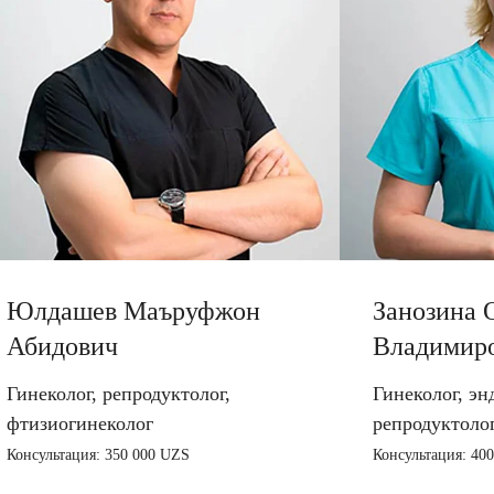
Юлдашев Маъруфжон
Занозина 
Абидович
Владимир
Гинеколог, репродуктолог,
Гинеколог, эн
фтизиогинеколог
репродуктоло
Консультация: 350 000 UZS
Консультация: 40