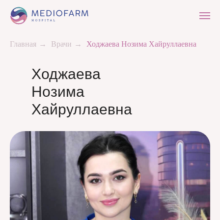
Главная
→
Врачи
→
Ходжаева Нозима Хайруллаевна
Ходжаева
Нозима
Хайруллаевна