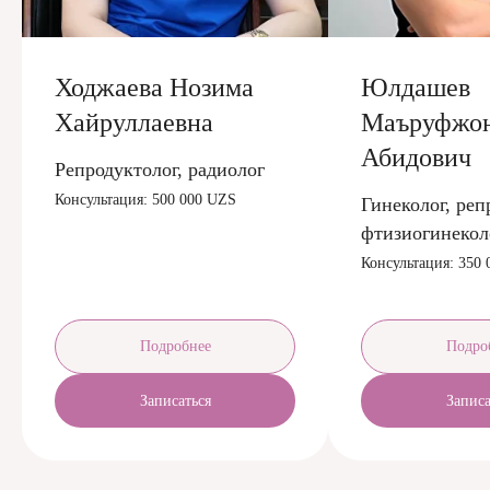
Ходжаева Нозима
Юлдашев
Хайруллаевна
Маъруфжо
Абидович
Репродуктолог, радиолог
Консультация: 500 000 UZS
Гинеколог, реп
фтизиогинекол
Консультация: 350
Подробнее
Подро
Записаться
Записа