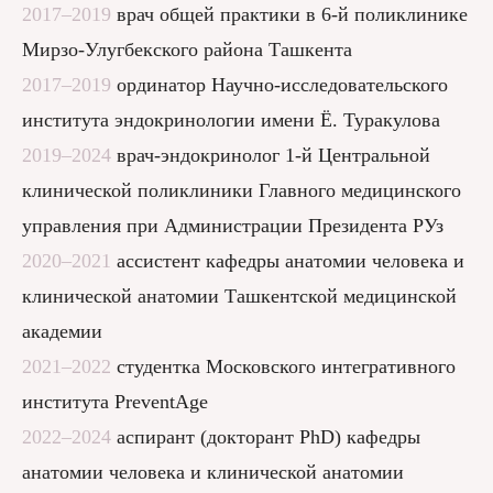
2017–2019
врач общей практики в 6-й поликлинике
Мирзо-Улугбекского района Ташкента
2017–2019
ординатор Научно-исследовательского
института эндокринологии имени Ё. Туракулова
2019–2024
врач-эндокринолог 1-й Центральной
клинической поликлиники Главного медицинского
управления при Администрации Президента РУз
2020–2021
ассистент кафедры анатомии человека и
клинической анатомии Ташкентской медицинской
академии
2021–2022
студентка Московского интегративного
института PreventAge
2022–2024
аспирант (докторант PhD) кафедры
анатомии человека и клинической анатомии