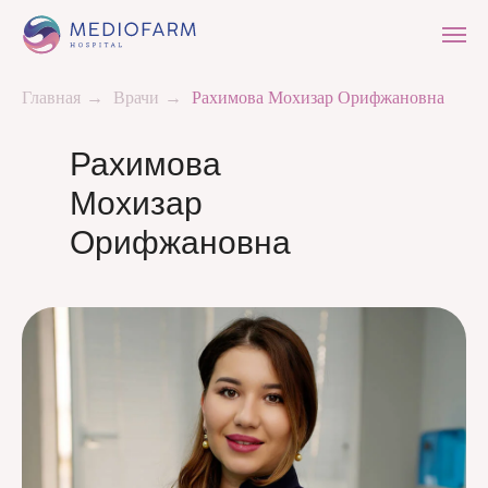
Главная
→
Врачи
→
Рахимова Мохизар Орифжановна
Рахимова
Мохизар
Орифжановна