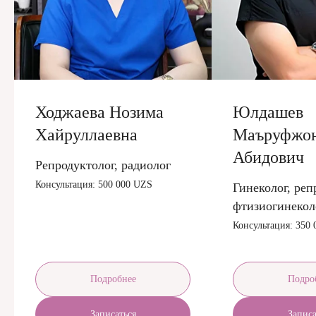
Ходжаева Нозима
Юлдашев
Хайруллаевна
Маъруфжо
Абидович
Репродуктолог, радиолог
Консультация: 500 000 UZS
Гинеколог, реп
фтизиогинекол
Консультация: 350
Подробнее
Подро
Записаться
Записа