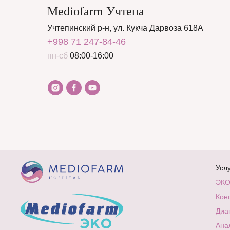
Mediofarm Учтепа
Учтепинский р-н, ул. Кукча Дарвоза 618А
+998 71 247-84-46
пн-сб
08:00-16:00
Усл
ЭК
Кон
Диа
Ана