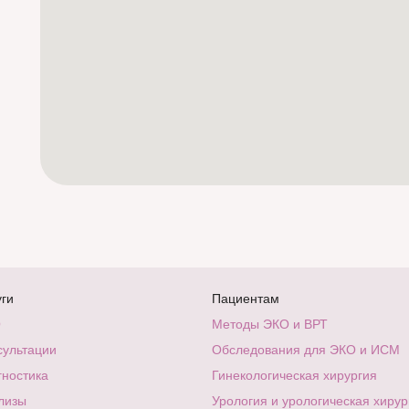
уги
Пациентам
О
Методы ЭКО и ВРТ
сультации
Обследования для ЭКО и ИСМ
гностика
Гинекологическая хирургия
лизы
Урология и урологическая хирур