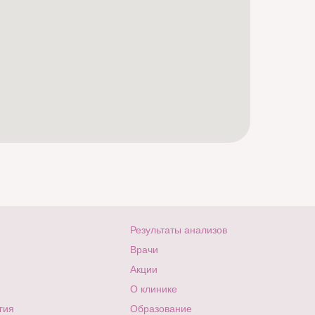
Результаты анализов
Врачи
Акции
О клинике
гия
Образование