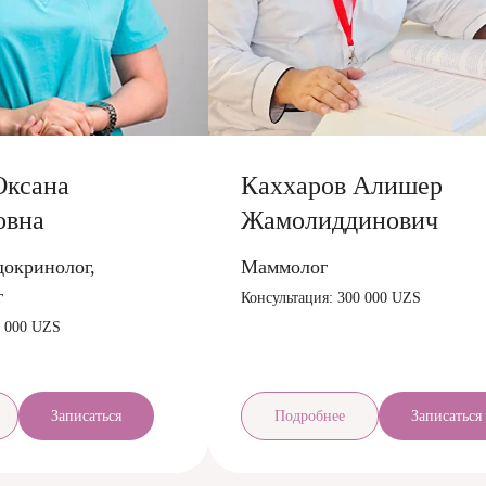
Оксана
Каххаров Алишер
овна
Жамолиддинович
докринолог,
Маммолог
г
Консультация: 300 000 UZS
0 000 UZS
Записаться
Подробнее
Записаться