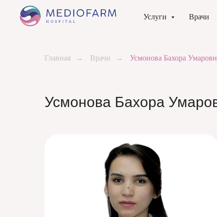
Услуги
Врачи
Главная
→
Врачи
→
Усмонова Бахора Умаровн
Усмонова Бахора Умаро