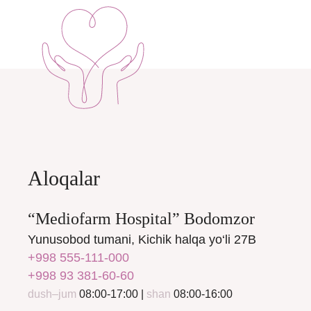
Aloqalar
“Mediofarm Hospital” Bodomzor
Yunusobod tumani, Kichik halqa yo‘li 27B
+998 555-111-000
+998 93 381-60-60
dush–jum
08:00-17:00 |
shan
08:00-16:00