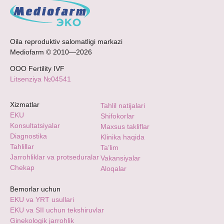
Oila reproduktiv salomatligi markazi
Mediofarm © 2010—2026
ООО Fertility IVF
Litsenziya №04541
Xizmatlar
Tahlil natijalari
EKU
Shifokorlar
Konsultatsiyalar
Maxsus takliflar
Diagnostika
Klinika haqida
Tahlillar
Ta’lim
Jarrohliklar va protseduralar
Vakansiyalar
Chekap
Aloqalar
Bemorlar uchun
EKU va YRT usullari
EKU va SII uchun tekshiruvlar
Ginekologik jarrohlik