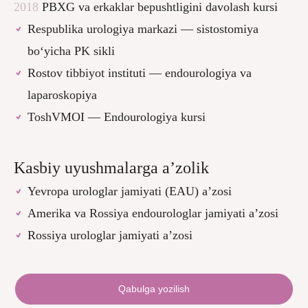
2018
PBXG va erkaklar bepushtligini davolash kursi
Respublika urologiya markazi — sistostomiya
bo‘yicha PK sikli
Rostov tibbiyot instituti — endourologiya va
laparoskopiya
ToshVMOI — Endourologiya kursi
Kasbiy uyushmalarga a’zolik
Yevropa urologlar jamiyati (EAU) a’zosi
Amerika va Rossiya endourologlar jamiyati a’zosi
Rossiya urologlar jamiyati a’zosi
Qabulga yozilish