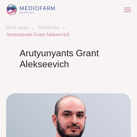
Bosh sahifa
→
Shifokorlar
→
Arutyunyants Grant Alekseevich
Arutyunyants Grant
Alekseevich