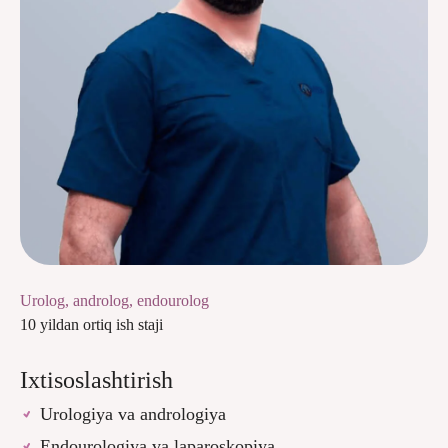
Urolog, androlog, endourolog
10 yildan ortiq ish staji
Ixtisoslashtirish
Urologiya va andrologiya
Endourologiya va laparoskopiya