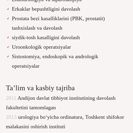
Erkaklar bepushtligini davolash
Prostata bezi kasalliklarini (PBK, prostatit)
tashxislash va davolash
siydik-tosh kasalligini davolash
Uroonkologik operatsiyalar
Sistostomiya, endoskopik va andrologik
operatsiyalar
Ta’lim va kasbiy tajriba
2011
Andijon davlat tibbiyot institutining davolash
fakultetini tamomlagan
2013
urologiya bo‘yicha ordinatura, Toshkent shifokor
malakasini oshirish instituti