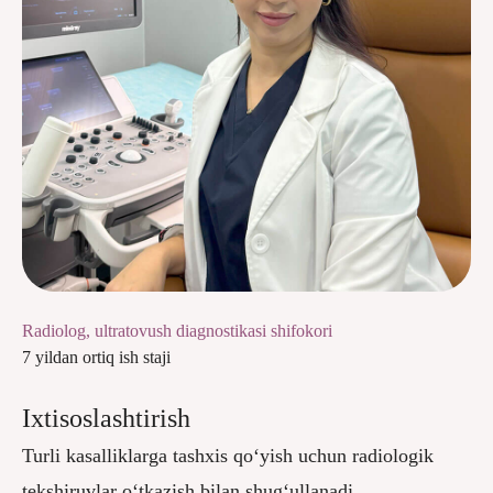
Radiolog, ultratovush diagnostikasi shifokori
7 yildan ortiq ish staji
Ixtisoslashtirish
Turli kasalliklarga tashxis qo‘yish uchun radiologik
tekshiruvlar o‘tkazish bilan shug‘ullanadi.