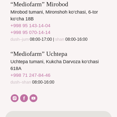
“Mediofarm” Mirobod
Mirobod tumani, Mironshoh ko‘chasi, 6-tor
ko‘cha 18B
+998 95 143-14-04
+998 95 070-14-14
dush–jum
08:00-17:00 |
shan
08:00-16:00
“Mediofarm” Uchtepa
Uchtepa tumani, Kukcha Darvoza ko‘chasi
618A
+998 71 247-84-46
dush–shan
08:00-16:00