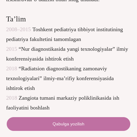
Ta’lim
2008–2015
Toshkent pediatriya tibbiyot institutining
pediatriya fakultetini tamomlagan
2015
“Nur diagnostikasida yangi texnologiyalar” ilmiy
konferensiyasida ishtirok etish
2018
“Radiatsion diagnostikaning zamonaviy
texnologiyalari” ilmiy-ma’rifiy konferensiyasida
ishtirok etish
2018
Zangiota tumani markaziy poliklinikasida ish
faoliyatini boshlash
Qabulga yozilish