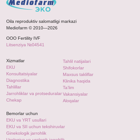
Oila reproduktiv salomatligi markazi
Mediofarm © 2010—2026
ООО Fertility IVF
Litsenziya №04541
Xizmatlar
Tahlil natijalari
EKU
Shifokorlar
Konsultatsiyalar
Maxsus takliflar
Diagnostika
Klinika haqida
Tahlillar
Ta’lim
Jarrohliklar va protseduralar
Vakansiyalar
Chekap
Aloqalar
Bemorlar uchun
EKU va YRT usullari
EKU va SII uchun tekshiruvlar
Ginekologik jarrohlik
Urologiya va urologik jarrohlik