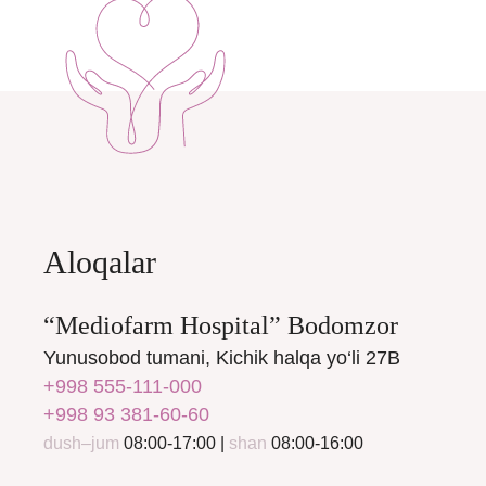
Aloqalar
“Mediofarm Hospital” Bodomzor
Yunusobod tumani, Kichik halqa yo‘li 27B
+998 555-111-000
+998 93 381-60-60
dush–jum
08:00-17:00 |
shan
08:00-16:00