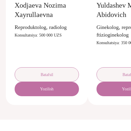
Xodjaeva Nozima
Yuldashev 
Xayrullaevna
Abidovich
Reproduktolog, radiolog
Ginekolog, repr
ftizioginekolog
Konsultatsiya: 500 000 UZS
Konsultatsiya: 350 
Batafsil
Bataf
Yozilish
Yozil