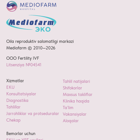
Oila reproduktiv salomatligi markazi
Mediofarm © 2010—2026
ООО Fertility IVF
Litsenziya №04541
Xizmatlar
Tahlil natijalari
EKU
Shifokorlar
Konsultatsiyalar
Maxsus takliflar
Diagnostika
Klinika haqida
Tahlillar
Ta’lim
Jarrohliklar va protseduralar
Vakansiyalar
Chekap
Aloqalar
Bemorlar uchun
EKU va YRT usullari