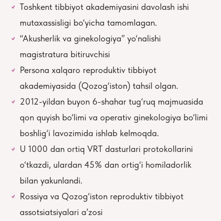
Toshkent tibbiyot akademiyasini davolash ishi
mutaxassisligi bo‘yicha tamomlagan.
“Akusherlik va ginekologiya” yo‘nalishi
magistratura bitiruvchisi
Persona xalqaro reproduktiv tibbiyot
akademiyasida (Qozog‘iston) tahsil olgan.
2012-yildan buyon 6-shahar tug‘ruq majmuasida
qon quyish bo‘limi va operativ ginekologiya bo‘limi
boshlig‘i lavozimida ishlab kelmoqda.
U 1000 dan ortiq VRT dasturlari protokollarini
o‘tkazdi, ulardan 45% dan ortig‘i homiladorlik
bilan yakunlandi.
Rossiya va Qozog‘iston reproduktiv tibbiyot
assotsiatsiyalari a’zosi