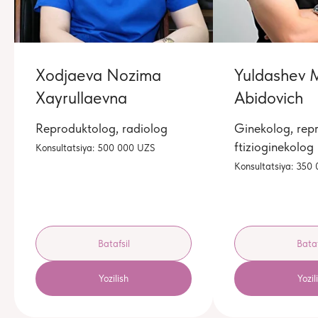
Xodjaeva Nozima
Yuldashev M
Xayrullaevna
Abidovich
Reproduktolog, radiolog
Ginekolog, rep
ftizioginekolog
Konsultatsiya: 500 000 UZS
Konsultatsiya: 350
Batafsil
Bataf
Yozilish
Yozil