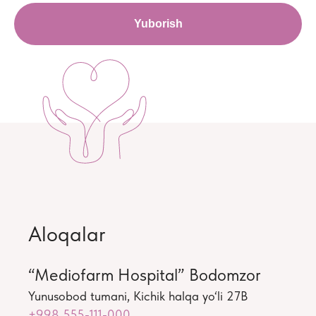
Yuborish
Aloqalar
“Mediofarm Hospital” Bodomzor
Yunusobod tumani, Kichik halqa yo‘li 27B
+998 555-111-000