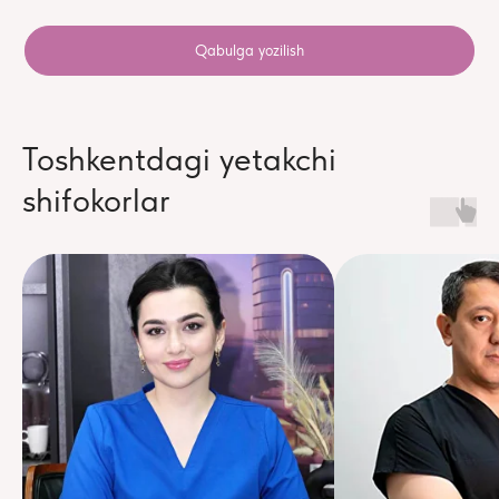
Qabulga yozilish
Toshkentdagi yetakchi
shifokorlar